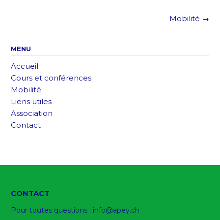
Post
Mobilité
→
navigation
MENU
Accueil
Cours et conférences
Mobilité
Liens utiles
Association
Contact
CONTACT
Pour toutes questions :
info@apey.ch