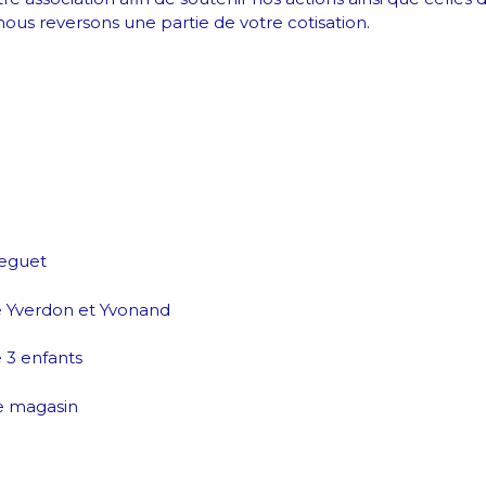
nous reversons une partie de votre cotisation.
reguet
e Yverdon et Yvonand
3 enfants
e magasin