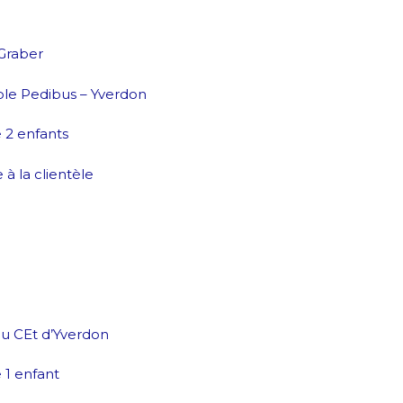
Graber
le Pedibus – Yverdon
2 enfants
 à la clientèle
 CEt d’Yverdon
1 enfant