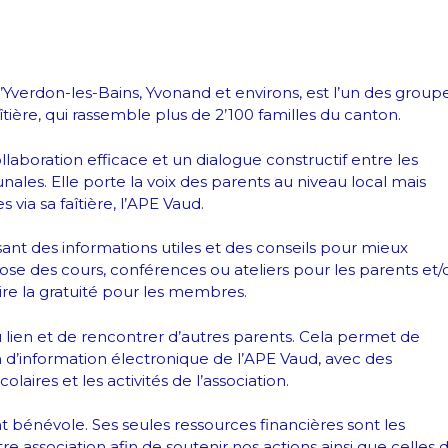
d’Yverdon-les-Bains, Yvonand et environs, est l’un des group
îtière, qui rassemble plus de 2’100 familles du canton.
laboration efficace et un dialogue constructif entre les
nales. Elle porte la voix des parents au niveau local mais
via sa faîtière, l’APE Vaud.
sant des informations utiles et des conseils pour mieux
se des cours, conférences ou ateliers pour les parents et/
voire la gratuité pour les membres.
 lien et de rencontrer d’autres parents. Cela permet de
in d’information électronique de l’APE Vaud, avec des
olaires et les activités de l’association.
bénévole. Ses seules ressources financières sont les
 association afin de soutenir nos actions ainsi que celles 