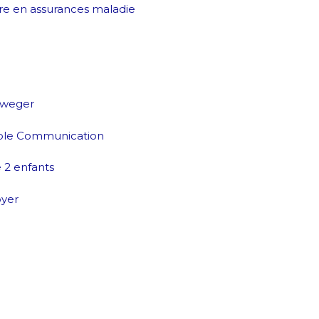
re en assurances maladie
lweger
ble Communication
2 enfants
oyer